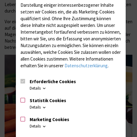
Lebensstils zu finden. Wir können Einzel- und Gruppenberatungen
Darstellung einiger interessenbezogener Inhalte
durchführen.
setzen wir Cookies ein, die als Marketing-Cookies
qualifiziert sind. Ohne Ihre Zustimmung können
Vor einem adipositaschiurgischen Eingriff, können wir die Patienten
diese Inhalte nicht ausgespielt werden.
Um unser
auf die veränderten Ernährungsregeln nach der
Internetangebot fortlaufend verbessern zu können,
Magenverkleinerung vorbereitet und postoperativ, im Rahmen der
bitten wir Sie, uns die Erfassung von anonymisierten
Nachsorge in regelmäßigen Abständen, ernährungstherapeutisch
Nutzungsdaten zu ermöglichen.
Sie können einzeln
betreuen.
auswählen, welche Cookies Sie zulassen wollen oder
allen Cookies zustimmen. Weitere Informationen
erhalten Sie in unserer
Datenschutzerklärung
.
Erforderliche Cookies
Details
Statistik Cookies
Details
Marketing Cookies
Details